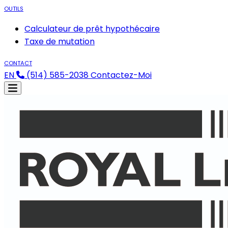
OUTILS
Calculateur de prêt hypothécaire
Taxe de mutation
CONTACT
EN
(514) 585-2038
Contactez-Moi