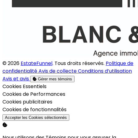
© 2026
EstateFunnel
. Tous droits réservés.
Politique de
confidentialité
Avis de collecte
Conditions d’utilisation
Avis et avis
Gérer mes témoins
Activer
Cookies Essentiels
Activer
Cookies de Performances
Activer
Cookies publicitaires
Activer
Cookies de fonctionnalités
Accepter les Cookies sélectionnés
Nous utilisons des Témoins pour vous assurer la