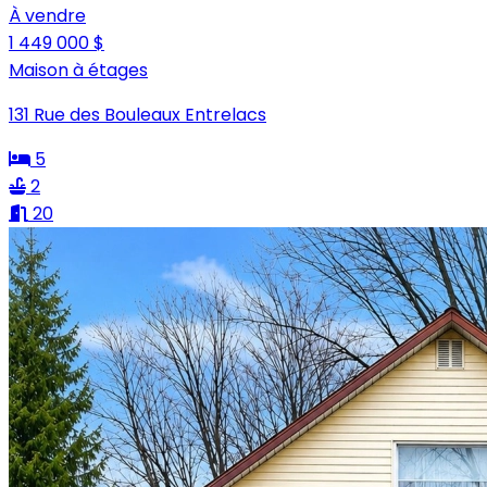
À vendre
1 449 000 $
Maison à étages
131 Rue des Bouleaux Entrelacs
5
2
20