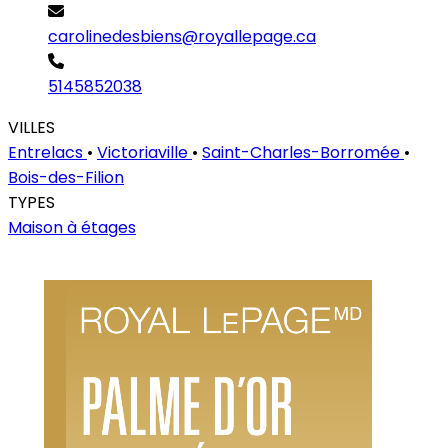
carolinedesbiens@royallepage.ca
5145852038
VILLES
Entrelacs
•
Victoriaville
•
Saint-Charles-Borromée
•
Bois-des-Filion
TYPES
Maison à étages