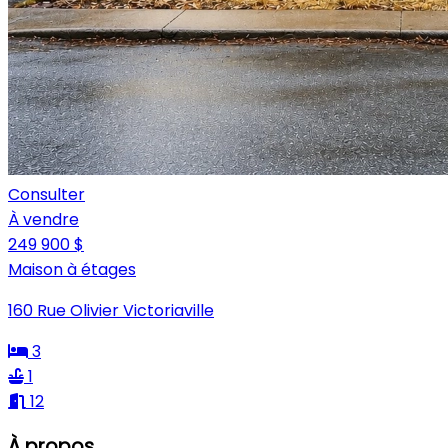
Consulter
À vendre
249 900 $
Maison à étages
160 Rue Olivier Victoriaville
3
1
12
À propos