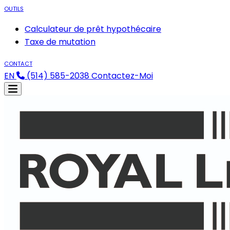
OUTILS
Calculateur de prêt hypothécaire
Taxe de mutation
CONTACT
EN
(514) 585-2038
Contactez-Moi