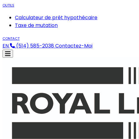
OUTILS
Calculateur de prêt hypothécaire
Taxe de mutation
CONTACT
EN
(514) 585-2038
Contactez-Moi