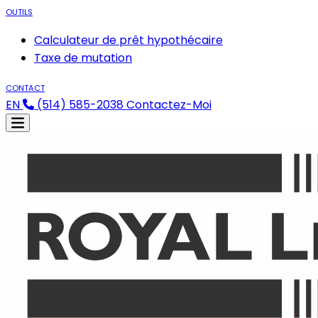
OUTILS
Calculateur de prêt hypothécaire
Taxe de mutation
CONTACT
EN
(514) 585-2038
Contactez-Moi