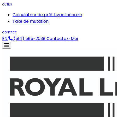
OUTILS
Calculateur de prêt hypothécaire
Taxe de mutation
CONTACT
EN
(514) 585-2038
Contactez-Moi