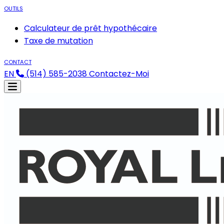
OUTILS
Calculateur de prêt hypothécaire
Taxe de mutation
CONTACT
EN
(514) 585-2038
Contactez-Moi