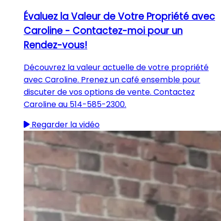
Évaluez la Valeur de Votre Propriété avec
Caroline - Contactez-moi pour un
Rendez-vous!
Découvrez la valeur actuelle de votre propriété
avec Caroline. Prenez un café ensemble pour
discuter de vos options de vente. Contactez
Caroline au 514-585-2300.
Regarder la vidéo