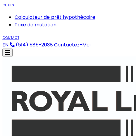
OUTILS
Calculateur de prêt hypothécaire
Taxe de mutation
CONTACT
EN
(514) 585-2038
Contactez-Moi