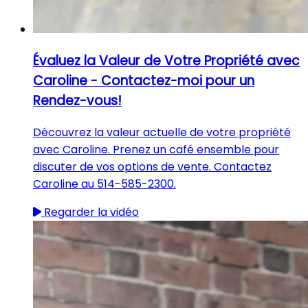
Évaluez la Valeur de Votre Propriété avec
Caroline - Contactez-moi pour un
Rendez-vous!
Découvrez la valeur actuelle de votre propriété
avec Caroline. Prenez un café ensemble pour
discuter de vos options de vente. Contactez
Caroline au 514-585-2300.
Regarder la vidéo