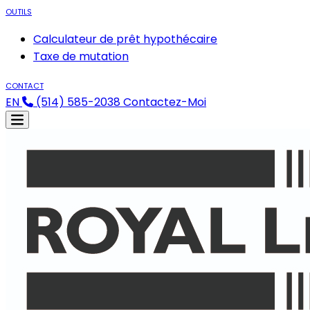
OUTILS
Calculateur de prêt hypothécaire
Taxe de mutation
CONTACT
EN
(514) 585-2038
Contactez-Moi