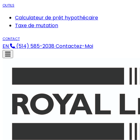
OUTILS
Calculateur de prêt hypothécaire
Taxe de mutation
CONTACT
EN
(514) 585-2038
Contactez-Moi