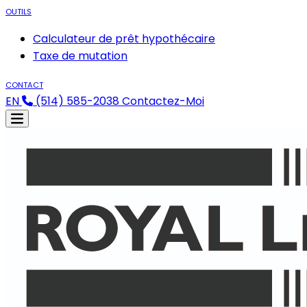
OUTILS
Calculateur de prêt hypothécaire
Taxe de mutation
CONTACT
EN
(514) 585-2038
Contactez-Moi