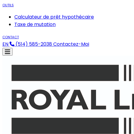
OUTILS
Calculateur de prêt hypothécaire
Taxe de mutation
CONTACT
EN
(514) 585-2038
Contactez-Moi