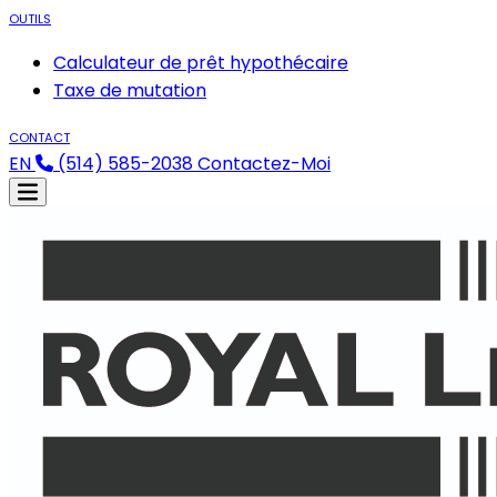
OUTILS
Calculateur de prêt hypothécaire
Taxe de mutation
CONTACT
EN
(514) 585-2038
Contactez-Moi