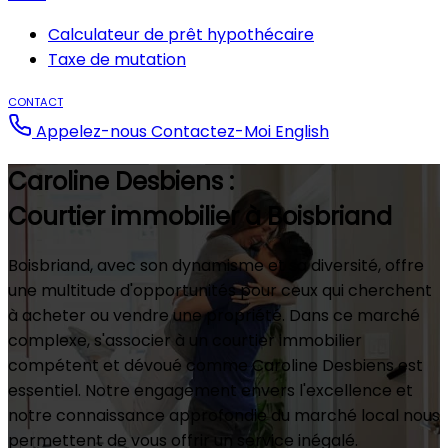
Calculateur de prêt hypothécaire
Taxe de mutation
CONTACT
Appelez-nous
Contactez-Moi
English
Caroline Desbiens :
Courtier immobilier à Boisbriand
Boisbriand, avec son dynamisme et sa diversité, offre
une multitude d'opportunités pour ceux qui cherchent
à acheter ou vendre une propriété. Dans ce marché
complexe, s'associer à un courtier immobilier
compétent et dévoué comme Caroline Desbiens est
essentiel. Notre engagement envers l'excellence et
notre connaissance approfondie du marché local nous
permettent de vous offrir un service inégalé.