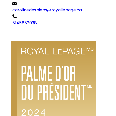
carolinedesbiens@royallepage.ca
5145852038