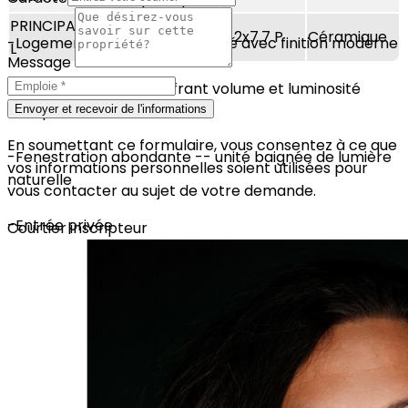
PRINCIPA
2ième
Salle de
11.2x7.7 P
Céramique
-Logement entièrement rénové avec finition moderne
L
étage
bains
Message
-Plafond cathédrale offrant volume et luminosité
exceptionnelle
Envoyer et recevoir de l'informations
En soumettant ce formulaire, vous consentez à ce que
-Fenestration abondante -- unité baignée de lumière
vos informations personnelles soient utilisées pour
naturelle
vous contacter au sujet de votre demande.
-Entrée privée
Courtier inscripteur
-Immense terrasse arrière privée
-Cuisine fonctionnelle et contemporaine
-Réfrigérateur et cuisinière inclus
-Climatiseur mural