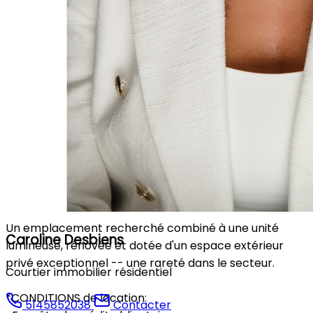
*Services et commodités à proximité :
*Épiceries, pharmacies et commerces de quartier
*Restaurants, cafés et boulangeries
*Parc La Fontaine à courte distance
*Centres communautaires et installations sportives
*Institutions scolaires et services essentiels
Un emplacement recherché combiné à une unité
Caroline Desbiens
lumineuse, rénovée et dotée d'un espace extérieur
privé exceptionnel -- une rareté dans le secteur.
Courtier immobilier résidentiel
*CONDITIONS de location:
5145852038
Contacter