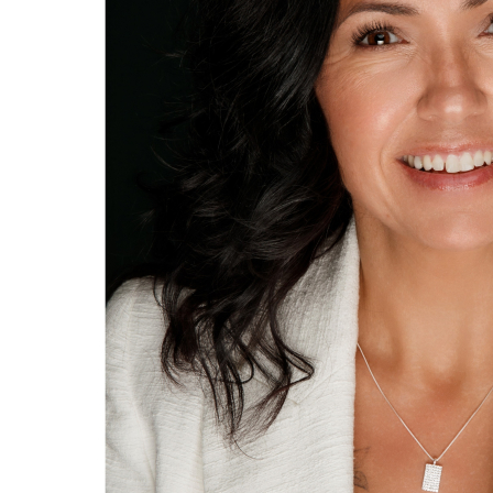
-Salle de bain rénovée avec douche en céramique et
entré laveuse-sécheuse
-Espace optimisé et confortable
Localisation stratégique :
*À quelques minutes du centre-ville de Montréal
*À distance de marche du métro Papineau
*Accès rapide aux lignes d'autobus majeures
*Pistes cyclables à proximité
*Accès facile aux ponts et aux grands axes routiers