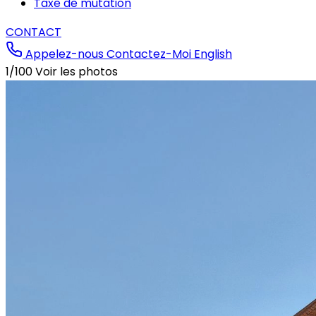
Taxe de mutation
CONTACT
Appelez-nous
Contactez-Moi
English
1/100
Voir les photos