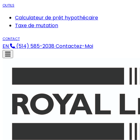
OUTILS
Calculateur de prêt hypothécaire
Taxe de mutation
CONTACT
EN
(514) 585-2038
Contactez-Moi