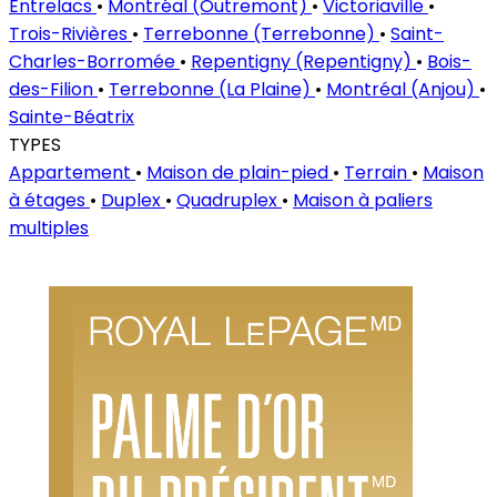
Entrelacs
•
Montréal (Outremont)
•
Victoriaville
•
Trois-Rivières
•
Terrebonne (Terrebonne)
•
Saint-
Charles-Borromée
•
Repentigny (Repentigny)
•
Bois-
des-Filion
•
Terrebonne (La Plaine)
•
Montréal (Anjou)
•
Sainte-Béatrix
TYPES
Appartement
•
Maison de plain-pied
•
Terrain
•
Maison
à étages
•
Duplex
•
Quadruplex
•
Maison à paliers
multiples