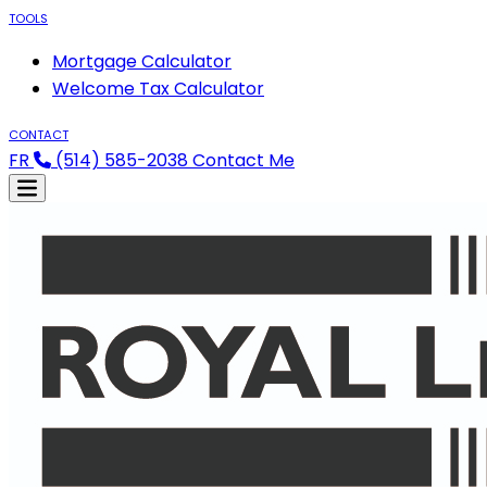
TOOLS
Mortgage Calculator
Welcome Tax Calculator
CONTACT
FR
(514) 585-2038
Contact Me