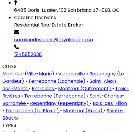
6485 Doris-Lussier, 102 Boisbriand J7H0E8, QC
Caroline Desbiens
Residential Real Estate Broker
carolinedesbiens@royallepage.ca
5145852038
CITIES
Montréal (Ville-Marie)
•
Victoriaville
•
Repentigny (Le
Gardeur)
•
Terrebonne (Lachenaie)
•
Saint-Alexis-
des-Monts
•
Entrelacs
•
Montréal (Outremont)
•
Trois-
Rivières
•
Terrebonne (Terrebonne)
•
Saint-Charles-
Borromée
•
Repentigny (Repentigny)
•
Bois-des-Filion
•
Terrebonne (La Plaine)
•
Montréal (Anjou)
•
Sainte-
Béatrix
TYPES