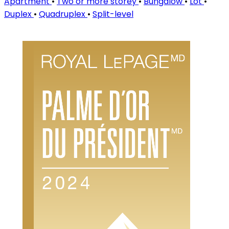
Apartment
•
Two or more storey
•
Bungalow
•
Lot
•
Duplex
•
Quadruplex
•
Split-level