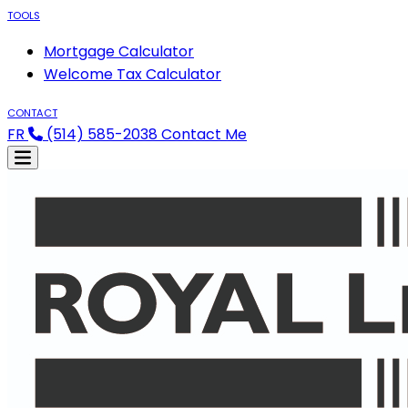
TOOLS
Mortgage Calculator
Welcome Tax Calculator
CONTACT
FR
(514) 585-2038
Contact Me