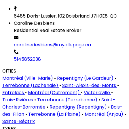
6485 Doris-Lussier, 102 Boisbriand J7H0E8, QC
Caroline Desbiens
Residential Real Estate Broker
carolinedesbiens@royallepage.ca
5145852038
CITIES
Montréal (Ville-Marie)
•
Repentigny (Le Gardeur)
•
Terrebonne (Lachenaie)
•
Saint-Alexis-des-Monts
•
Entrelacs
•
Montréal (Outremont)
•
Victoriaville
•
Trois-Rivières
•
Terrebonne (Terrebonne)
•
Saint-
Charles-Borromée
•
Repentigny (Repentigny)
•
Bois-
des-Filion
•
Terrebonne (La Plaine)
•
Montréal (Anjou)
•
Sainte-Béatrix
TYPES