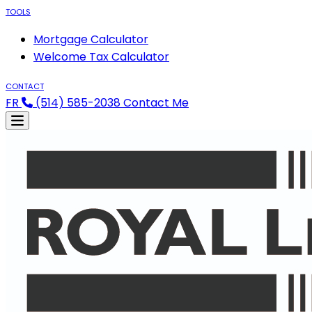
TOOLS
Mortgage Calculator
Welcome Tax Calculator
CONTACT
FR
(514) 585-2038
Contact Me