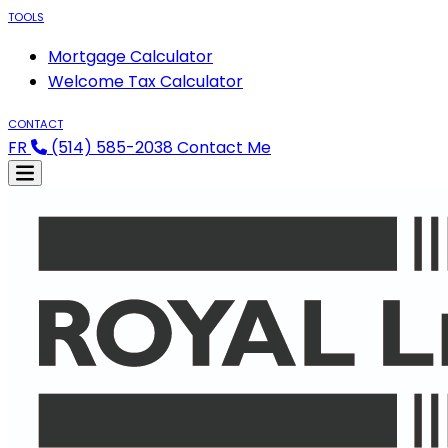
TOOLS
Mortgage Calculator
Welcome Tax Calculator
CONTACT
FR
(514) 585-2038
Contact Me