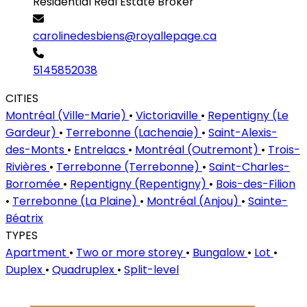
Residential Real Estate Broker
carolinedesbiens@royallepage.ca
5145852038
CITIES
Montréal (Ville-Marie)
•
Victoriaville
•
Repentigny (Le
Gardeur)
•
Terrebonne (Lachenaie)
•
Saint-Alexis-
des-Monts
•
Entrelacs
•
Montréal (Outremont)
•
Trois-
Rivières
•
Terrebonne (Terrebonne)
•
Saint-Charles-
Borromée
•
Repentigny (Repentigny)
•
Bois-des-Filion
•
Terrebonne (La Plaine)
•
Montréal (Anjou)
•
Sainte-
Béatrix
TYPES
Apartment
•
Two or more storey
•
Bungalow
•
Lot
•
Duplex
•
Quadruplex
•
Split-level