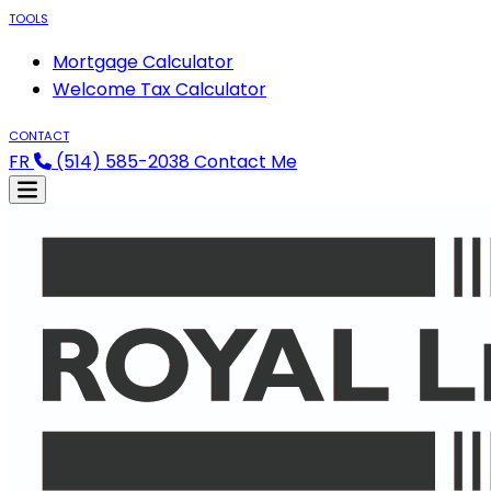
TOOLS
Mortgage Calculator
Welcome Tax Calculator
CONTACT
FR
(514) 585-2038
Contact Me