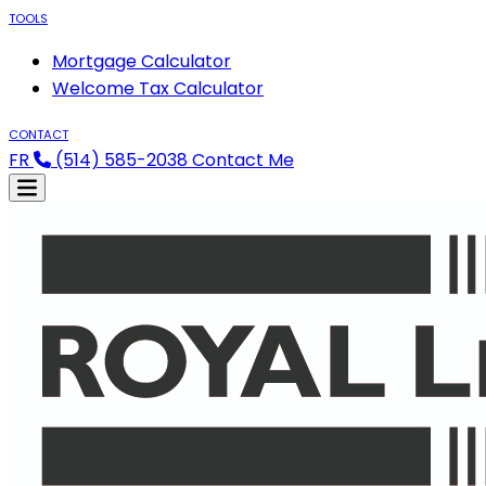
TOOLS
Mortgage Calculator
Welcome Tax Calculator
CONTACT
FR
(514) 585-2038
Contact Me