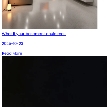
What if your basement could ma...
2025-10-23
Read More