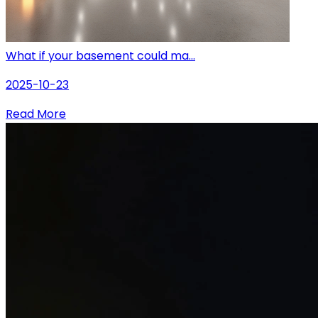
What if your basement could ma...
2025-10-23
Read More