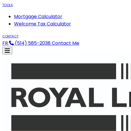
TOOLS
Mortgage Calculator
Welcome Tax Calculator
CONTACT
FR
(514) 585-2038
Contact Me