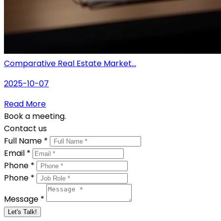
Comparative Real Estate Market...
2025-10-07
Read More
Book a meeting.
Contact us
Full Name *
Email *
Phone *
Phone *
Message *
Let's Talk!